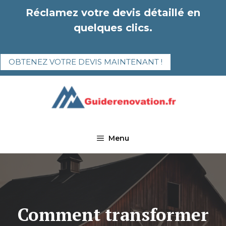
Aller
Réclamez votre devis détaillé en
au
quelques clics.
contenu
OBTENEZ VOTRE DEVIS MAINTENANT !
Menu
Comment transformer