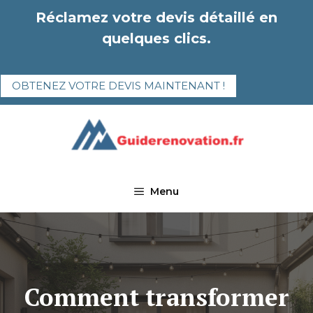
Aller
Réclamez votre devis détaillé en
au
quelques clics.
contenu
OBTENEZ VOTRE DEVIS MAINTENANT !
Menu
Comment transformer