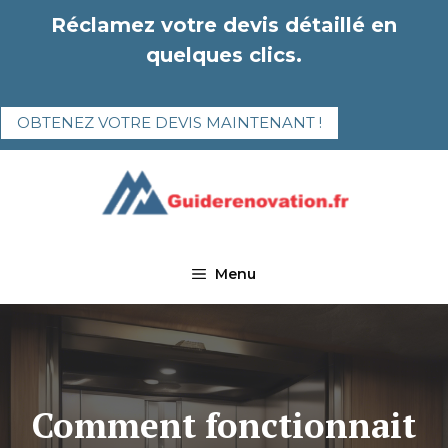
Aller
Réclamez votre devis détaillé en
au
quelques clics.
contenu
OBTENEZ VOTRE DEVIS MAINTENANT !
Menu
Comment fonctionnait