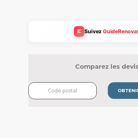
Suivez
GuideRenova
Comparez les devis
OBTENIR