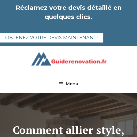
Aller
Réclamez votre devis détaillé en
au
quelques clics.
contenu
OBTENEZ VOTRE DEVIS MAINTENANT !
Menu
Comment allier style,