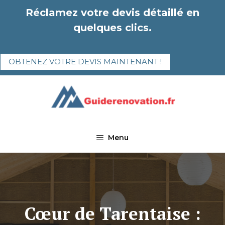
Aller
Réclamez votre devis détaillé en
au
quelques clics.
contenu
OBTENEZ VOTRE DEVIS MAINTENANT !
Menu
Cœur de Tarentaise :