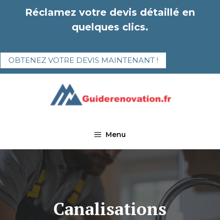
Aller
Réclamez votre devis détaillé en
au
quelques clics.
contenu
OBTENEZ VOTRE DEVIS MAINTENANT !
Menu
Canalisations