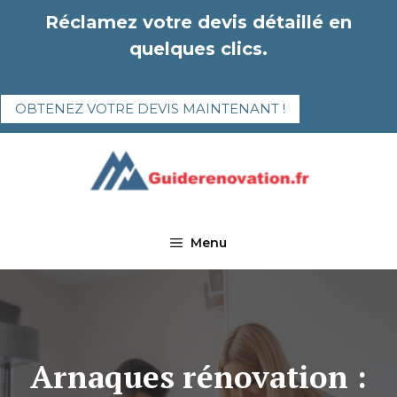
Aller
Réclamez votre devis détaillé en
au
quelques clics.
contenu
OBTENEZ VOTRE DEVIS MAINTENANT !
Menu
Arnaques rénovation :