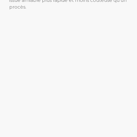
issue amiable plus rapide et moins coûteuse qu’un
procès.