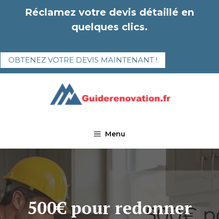
Aller
Réclamez votre devis détaillé en
au
quelques clics.
contenu
OBTENEZ VOTRE DEVIS MAINTENANT !
Menu
500€ pour redonner