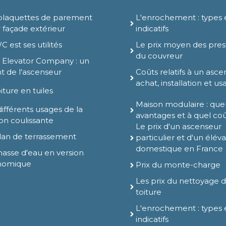
plaquettes de parement
L'enrochement : types e
 façade extérieur
indicatifs
C est ses utilités
Le prix moyen des pres
du couvreur
 Elevator Company : un
t de l'ascenseur
Coûts relatifs à un asce
achat, installation et u
iture en tuiles
Maison modulaire : que
différents usages de la
avantages et à quel co
son coulissante
Le prix d'un ascenseur
lan de terrassement
particulier et d'un élév
domestique en France
hasse d'eau en version
nomique
Prix du monte-charge
Les prix du nettoyage 
toiture
L'enrochement : types e
indicatifs