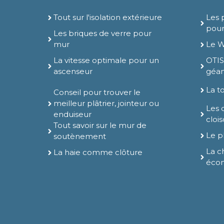
Tout sur l'isolation extérieure
Les 
pour
Les briques de verre pour
mur
Le W
La vitesse optimale pour un
OTIS
ascenseur
géan
La to
Conseil pour trouver le
meilleur plâtrier, jointeur ou
Les 
enduiseur
cloi
Tout savoir sur le mur de
Le p
soutènement
La c
La haie comme clôture
éco