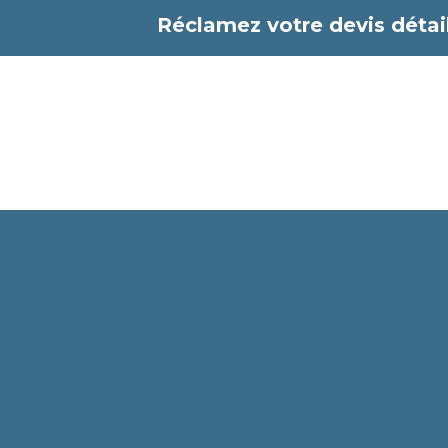
Aller
Réclamez votre devis détail
au
contenu