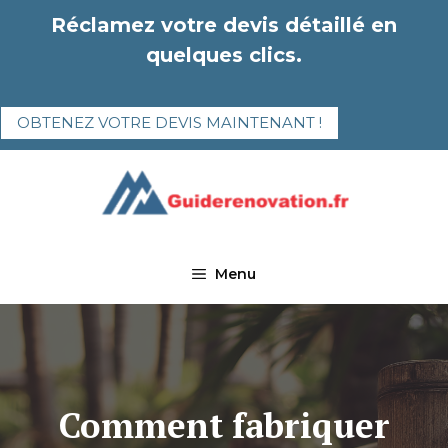
Aller
Réclamez votre devis détaillé en
au
quelques clics.
contenu
OBTENEZ VOTRE DEVIS MAINTENANT !
Menu
Comment fabriquer