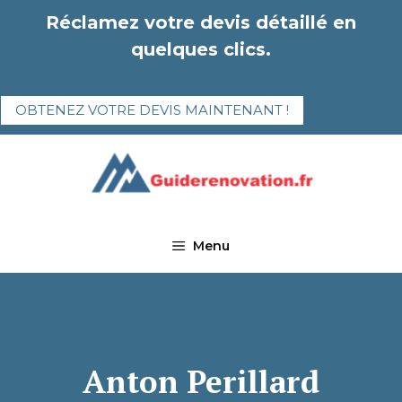
Aller
Réclamez votre devis détaillé en
au
quelques clics.
contenu
OBTENEZ VOTRE DEVIS MAINTENANT !
Menu
Anton Perillard