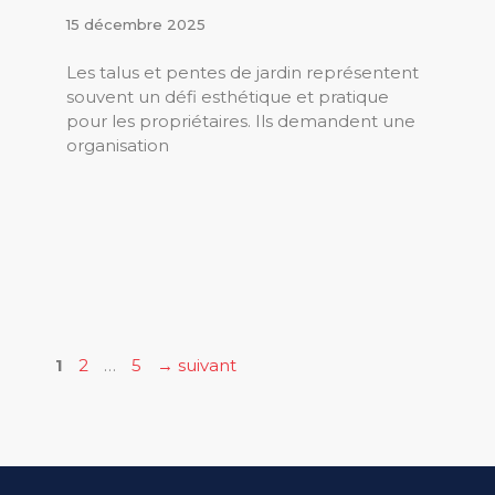
15 décembre 2025
Les talus et pentes de jardin représentent
souvent un défi esthétique et pratique
pour les propriétaires. Ils demandent une
organisation
Page
Page
Page
1
2
…
5
→
suivant