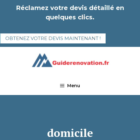
Aller
Réclamez votre devis détaillé en
au
quelques clics.
contenu
OBTENEZ VOTRE DEVIS MAINTENANT !
Menu
domicile