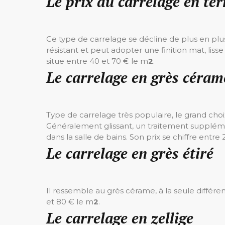
Le prix du carrelage en ter
Ce type de carrelage se décline de plus en plus
résistant et peut adopter une finition mat, lisse 
situe entre 40 et 70 € le m
2
.
Le carrelage en grès céram
Type de carrelage très populaire, le grand choix 
Généralement glissant, un traitement suppléme
dans la salle de bains. Son prix se chiffre entre
Le carrelage en grès étiré
Il ressemble au grès cérame, à la seule différen
et 80 € le m
2
.
Le carrelage en zellige