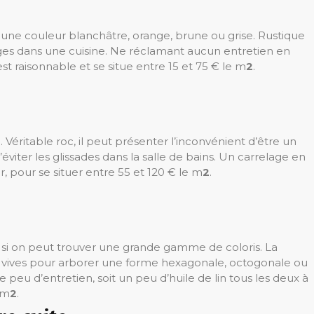
 une couleur blanchâtre, orange, brune ou grise. Rustique
ges dans une cuisine. Ne réclamant aucun entretien en
 est raisonnable et se situe entre 15 et 75 € le m
2
.
. Véritable roc, il peut présenter l’inconvénient d’être un
viter les glissades dans la salle de bains. Un carrelage en
 pour se situer entre 55 et 120 € le m
2
.
e si on peut trouver une grande gamme de coloris. La
s vives pour arborer une forme hexagonale, octogonale ou
me peu d’entretien, soit un peu d’huile de lin tous les deux à
 m
2
.