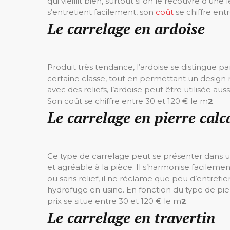
qui vieillit bien, surtout si on le recouvre d’un
s’entretient facilement, son
coût
se chiffre ent
Le carrelage en ardoise
Produit très tendance, l’ardoise se distingue p
certaine classe, tout en permettant un design
avec des reliefs, l’ardoise peut être utilisée aus
Son coût se chiffre entre 30 et 120 € le m
2
.
Le carrelage en pierre calc
Ce type de carrelage peut se présenter dans un
et agréable à la pièce. Il s’harmonise facileme
ou sans relief, il ne réclame que peu d’entretien
hydrofuge en usine. En fonction du type de pie
prix se situe entre 30 et 120 € le m
2
.
Le carrelage en travertin