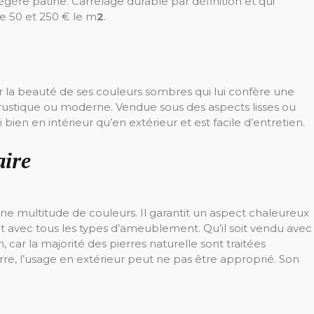
e légère patine. Carrelage durable par définition et qui
re 50 et 250 € le m
2
.
ar la beauté de ses couleurs sombres qui lui confère une
 rustique ou moderne. Vendue sous des aspects lisses ou
si bien en intérieur qu’en extérieur et est facile d’entretien.
aire
e multitude de couleurs. Il garantit un aspect chaleureux
nt avec tous les types d’ameublement. Qu’il soit vendu avec
, car la majorité des pierres naturelle sont traitées
rre, l’usage en extérieur peut ne pas être approprié. Son