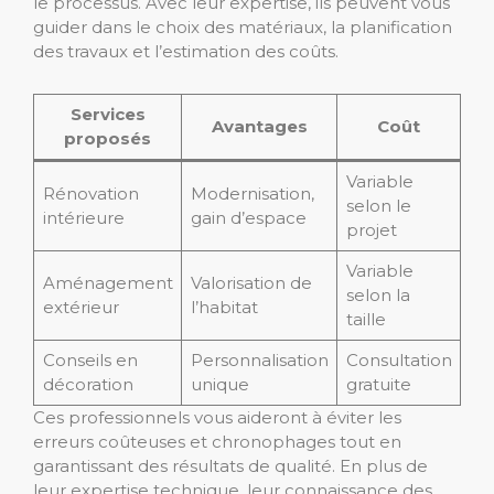
le processus. Avec leur expertise, ils peuvent vous
guider dans le choix des matériaux, la planification
des travaux et l’estimation des coûts.
Services
Avantages
Coût
proposés
Variable
Rénovation
Modernisation,
selon le
intérieure
gain d’espace
projet
Variable
Aménagement
Valorisation de
selon la
extérieur
l’habitat
taille
Conseils en
Personnalisation
Consultation
décoration
unique
gratuite
Ces professionnels vous aideront à éviter les
erreurs coûteuses et chronophages tout en
garantissant des résultats de qualité. En plus de
leur expertise technique, leur connaissance des