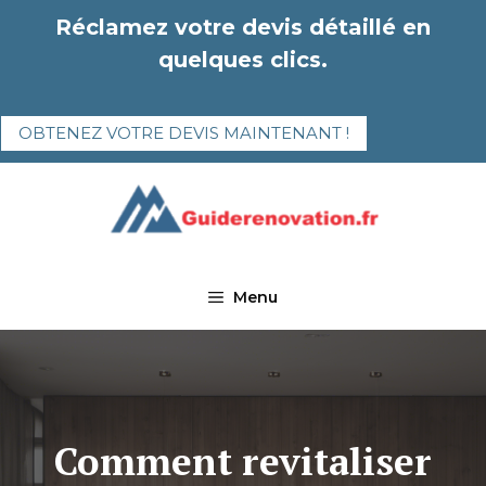
Aller
Réclamez votre devis détaillé en
au
quelques clics.
contenu
OBTENEZ VOTRE DEVIS MAINTENANT !
Menu
Comment revitaliser