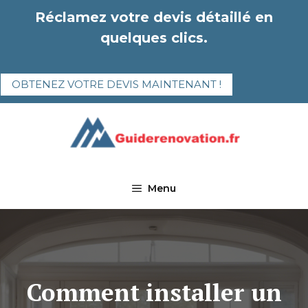
Aller
Réclamez votre devis détaillé en
au
quelques clics.
contenu
OBTENEZ VOTRE DEVIS MAINTENANT !
Menu
Comment installer un