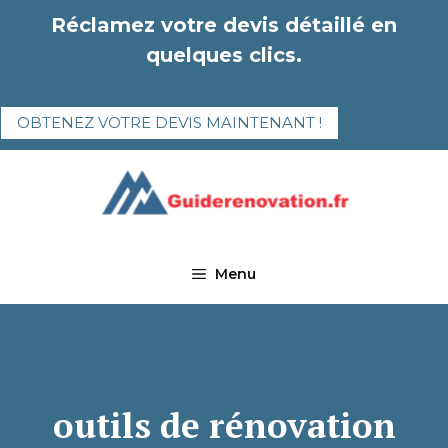
Aller
Réclamez votre devis détaillé en
au
quelques clics.
contenu
OBTENEZ VOTRE DEVIS MAINTENANT !
Menu
outils de rénovation