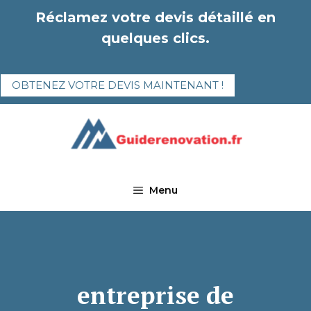
Aller
Réclamez votre devis détaillé en
au
quelques clics.
contenu
OBTENEZ VOTRE DEVIS MAINTENANT !
Menu
entreprise de