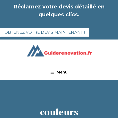
Aller
Réclamez votre devis détaillé en
au
quelques clics.
contenu
OBTENEZ VOTRE DEVIS MAINTENANT !
Menu
couleurs