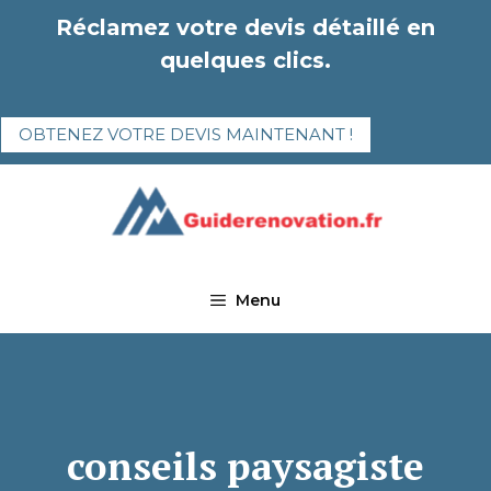
Aller
Réclamez votre devis détaillé en
au
quelques clics.
contenu
OBTENEZ VOTRE DEVIS MAINTENANT !
Menu
conseils paysagiste