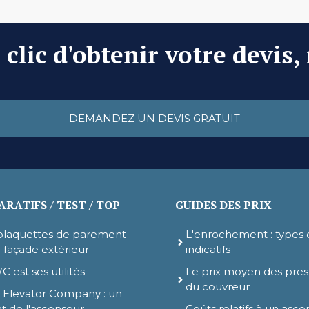
clic d'obtenir votre devis,
DEMANDEZ UN DEVIS GRATUIT
RATIFS / TEST / TOP
GUIDES DES PRIX
plaquettes de parement
L'enrochement : types e
 façade extérieur
indicatifs
C est ses utilités
Le prix moyen des pres
du couvreur
 Elevator Company : un
t de l'ascenseur
Coûts relatifs à un asce