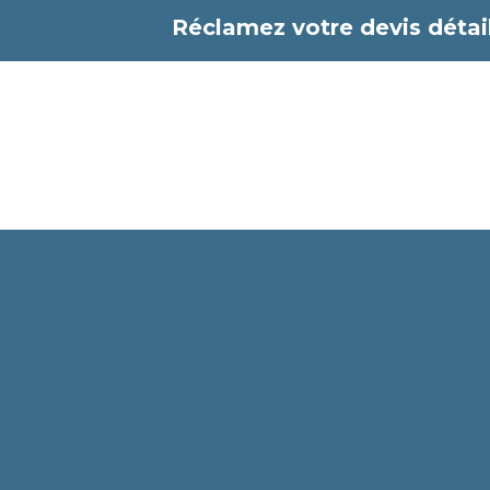
Aller
Réclamez votre devis détail
au
contenu