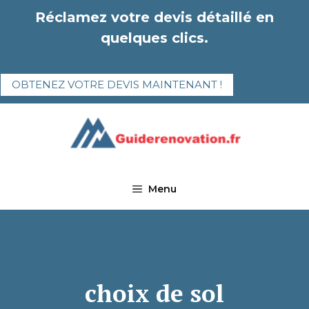
Aller
Réclamez votre devis détaillé en
au
quelques clics.
contenu
OBTENEZ VOTRE DEVIS MAINTENANT !
Menu
choix de sol