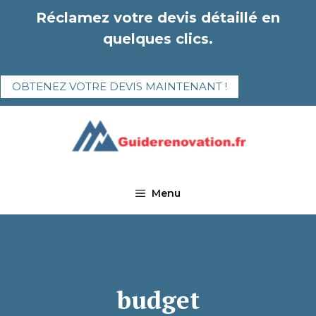
Aller
Réclamez votre devis détaillé en
au
quelques clics.
contenu
OBTENEZ VOTRE DEVIS MAINTENANT !
Menu
budget