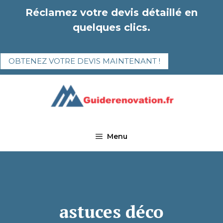
Aller
Réclamez votre devis détaillé en
au
quelques clics.
contenu
OBTENEZ VOTRE DEVIS MAINTENANT !
Menu
astuces déco