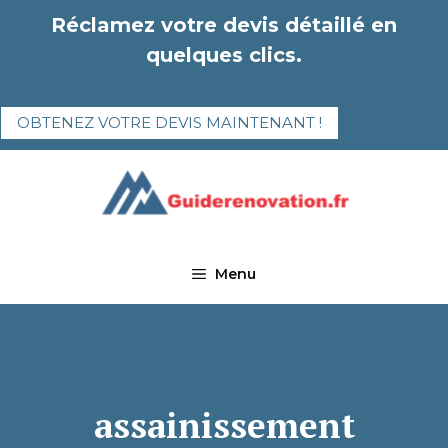
Aller
Réclamez votre devis détaillé en
au
quelques clics.
contenu
OBTENEZ VOTRE DEVIS MAINTENANT !
Menu
assainissement