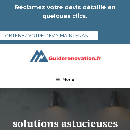
Aller
Réclamez votre devis détaillé en
au
quelques clics.
contenu
OBTENEZ VOTRE DEVIS MAINTENANT !
Menu
solutions astucieuses