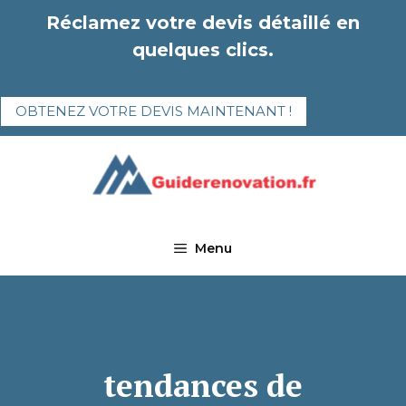
Aller
Réclamez votre devis détaillé en
au
quelques clics.
contenu
OBTENEZ VOTRE DEVIS MAINTENANT !
Menu
tendances de