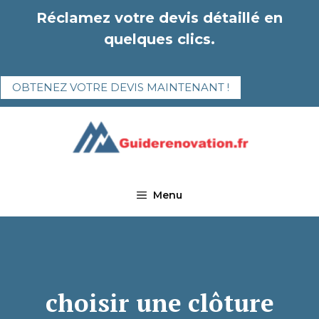
Aller
Réclamez votre devis détaillé en
au
quelques clics.
contenu
OBTENEZ VOTRE DEVIS MAINTENANT !
Menu
choisir une clôture