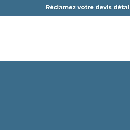
Aller
Réclamez votre devis détail
au
contenu