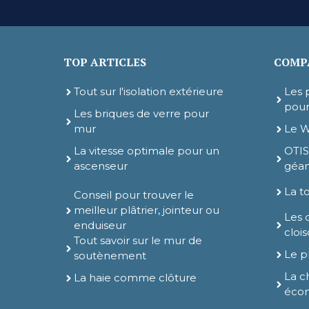
TOP ARTICLES
COMPA
Tout sur l'isolation extérieure
Les 
pour
Les briques de verre pour
mur
Le W
La vitesse optimale pour un
OTIS
ascenseur
géan
La to
Conseil pour trouver le
meilleur plâtrier, jointeur ou
Les 
enduiseur
cloi
Tout savoir sur le mur de
Le p
soutènement
La c
La haie comme clôture
éco